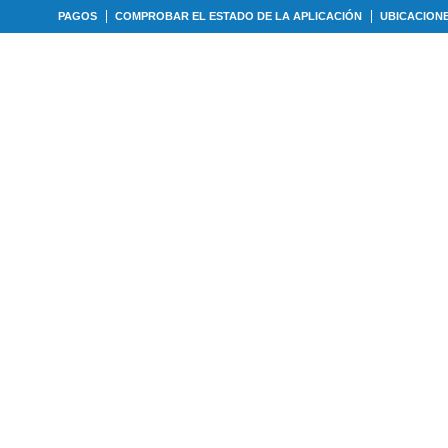
PAGOS
COMPROBAR EL ESTADO DE LA APLICACIÓN
UBICACION
IPOS DE PRÉSTAMOS
CALCULADORAS
NUES
s