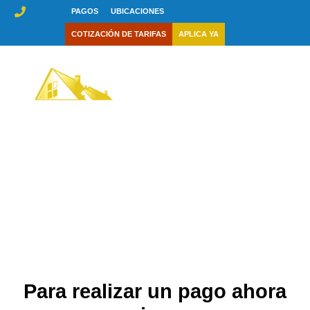
saltar
PAGOS
UBICACIONES
al
COTIZACIÓN DE TARIFAS
APLICA YA
contenido
Pago en línea
Para realizar un pago ahora