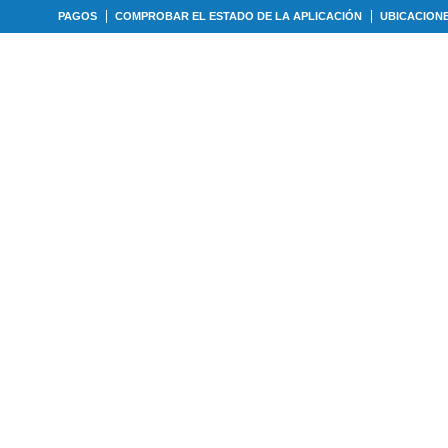
PAGOS
COMPROBAR EL ESTADO DE LA APLICACIÓN
UBICACION
IPOS DE PRÉSTAMOS
CALCULADORAS
NUES