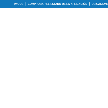
PAGOS
COMPROBAR EL ESTADO DE LA APLICACIÓN
UBICACION
IPOS DE PRÉSTAMOS
CALCULADORAS
NUES
precalificación