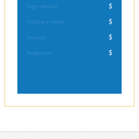
$
Pago Mensual
$
Principal y Interés
$
Impuesto
$
Aseguranza