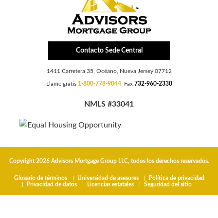
Contacto Sede Central
1411 Carretera 35, Océano, Nueva Jersey 07712
Llame gratis
1-800-778-9044
Fax
732-960-2330
NMLS #33041
Copyright 2026 Advisors Mortgage Group LLC, todos los derechos reservados.
Glosario de términos
Universidad de asesores
Política de privacidad
Privacidad de datos
Licencias estatales
Seguridad del sitio