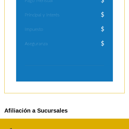
$
Pago Mensual
$
Principal y Interés
$
Impuesto
$
Aseguranza
Afiliación a Sucursales